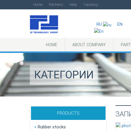
Home
Partners
Help
Vacancy
RU
EN
HOME
ABOUT COMPANY
PART
КАТЕГОРИИ
ЗАП
PRODUCTS
Rubber stocks