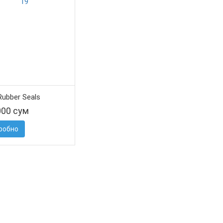
Rubber Seals
000 сум
робно