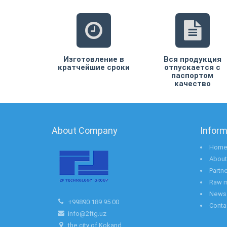
Изготовление в
Вся продукция
кратчейшие сроки
отпускается с
паспортом
качество
About Company
Inform
Hom
About
Partn
Raw m
News
+99890 189 95 00
Conta
info@2ftg.uz
the city of Kokand ,