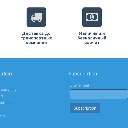
Доставка до
Наличный и
транспортных
безналичный
компании
расчет
ation
Subscription
e
Enter e-mail
 company
ers
aterials
Subscription
cts